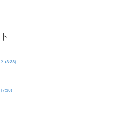
ット
3:33)
:30)