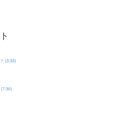
ット
3:33)
:30)