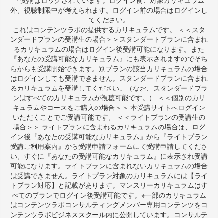
＊受講はロックされています。ログイン前、対象カリキュラム
外、視聴制限中が考えられます。ログイン前の場合はログインし
てください。
これはコンテンツラボの提供するカリキュラムです。 ＜＜スタ
ンダードプランの受講生の場合＞＞スタンダートプランに含まれ
るカリキュラムの場合はログイン後受講可能になります。また
『あなたの受講可能なカリキュラム』にも表示されますのでそち
らからも受講開始できます。別プランの該当カリキュラムの場合
はログインしても受講できません。スタンダードプランに含まれ
るカリキュラムを受講してください。（なお、スタンダードプラ
ンはすべてのカリキュラムが視聴可能です。） ＜＜個別のカリ
キュラムやコースをご購入の場合＞＞ 本受講サイトへログイン
いただくことでご受講可能です。 ＜＜ライトプランの受講生の
場合＞＞ ライトプランに含まれるカリキュラムの場合は、ログ
イン後『あなたの受講可能なカリキュラム』から『ライトプラン
受講ご利用案内』から受講申請フォームにて受講申請してくださ
い。すぐに『あなたの受講可能なカリキュラム』に表示され受講
可能になります。ライトプランに含まれないカリキュラムの場合
は受講できません。ライトプラン対象のカリキュラムには【ライ
トプラン対応】と記載があります。マンスリーカリキュラムはす
べてのプランでログイン後受講可能です。※一部のカリキュラム
はコンテンツラボコンサルティングメンバー専用コンテンツをコ
ンテンツラボビジネススクール内に公開しています。コンサルテ