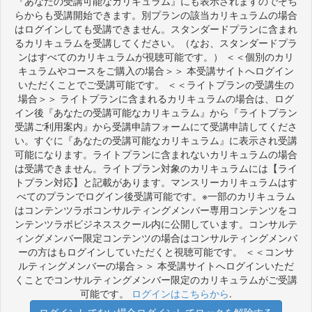
『あなたの受講可能なカリキュラム』にも表示されますのでそち
らからも受講開始できます。別プランの該当カリキュラムの場合
はログインしても受講できません。スタンダードプランに含まれ
るカリキュラムを受講してください。（なお、スタンダードプラ
ンはすべてのカリキュラムが視聴可能です。） ＜＜個別のカリ
キュラムやコースをご購入の場合＞＞ 本受講サイトへログイン
いただくことでご受講可能です。 ＜＜ライトプランの受講生の
場合＞＞ ライトプランに含まれるカリキュラムの場合は、ログ
イン後『あなたの受講可能なカリキュラム』から『ライトプラン
受講ご利用案内』から受講申請フォームにて受講申請してくださ
い。すぐに『あなたの受講可能なカリキュラム』に表示され受講
可能になります。ライトプランに含まれないカリキュラムの場合
は受講できません。ライトプラン対象のカリキュラムには【ライ
トプラン対応】と記載があります。マンスリーカリキュラムはす
べてのプランでログイン後受講可能です。※一部のカリキュラム
はコンテンツラボコンサルティングメンバー専用コンテンツをコ
ンテンツラボビジネススクール内に公開しています。コンサルテ
ィングメンバー限定コンテンツの場合はコンサルティングメンバ
ーの方はもログインしていただくと視聴可能です。 ＜＜コンサ
ルティングメンバーの場合＞＞ 本受講サイトへログインいただ
くことでコンサルティングメンバー限定のカリキュラムがご受講
可能です。
ログインはこちらから
.